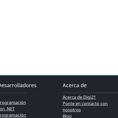
Desarrolladores
Acerca de
Acerca de Digi21
rogramación
Ponte en contacto con
on .NET
nosotros
rogramación
Blog