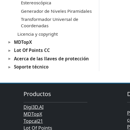
Estereoscópica
Generador de Niveles Piramidales
Transformador Universal de
Coordenadas
Licencia y copyright
MDTopX
Lot Of Points CC
Acerca de las llaves de protección
Soporte técnico
Productos
Digi3D.AI
P
MDTopX
c
Topcal21
P
Lot Of Points