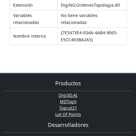
Extensión
DigiNG.OrdenesTopologia.dll
Variables
No tiene variables
relacionadas
relacionadas
{7E5473E4-E04A-4AB4-9065-
Nombre interno
E5CC463BA2A5}
Productos
Digi3D.AI
MDTopX
Topcal21
Lot Of Points
Desarrolladores