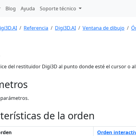
Blog
Ayuda
Soporte técnico
igi3D.AI
Referencia
Digi3D.AI
Ventana de dibujo
Ó
A
dice del restituidor Digi3D al punto donde esté el cursor o a
metros
 parámetros.
terísticas de la orden
orden
Orden interacti