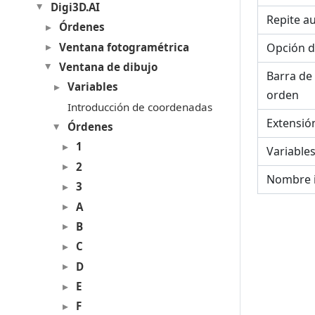
Digi3D.AI
Repite a
Órdenes
Ventana fotogramétrica
Opción d
Ventana de dibujo
Barra de
Variables
orden
Introducción de coordenadas
Extensió
Órdenes
1
Variable
2
Nombre 
3
A
B
C
D
E
F