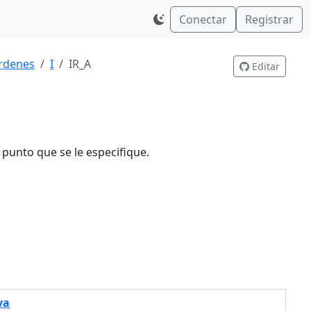
Conectar
Registrar
rdenes
I
IR_A
Editar
l punto que se le especifique.
va