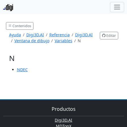
Contenidos
Ayuda
Digi3D.AI
Referencia
Digi3D.AI
Editar
Ventana de dibujo
Variables
N
N
NDEC
Productos
Digi3D.AI
MDTopX