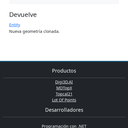
Devuelve
Entity
Nueva geometría clonada.
Productos
Digi3D.AI
MDTopX
Topcal21
Lot Of Points
Desarrolladores
Programación con .NET