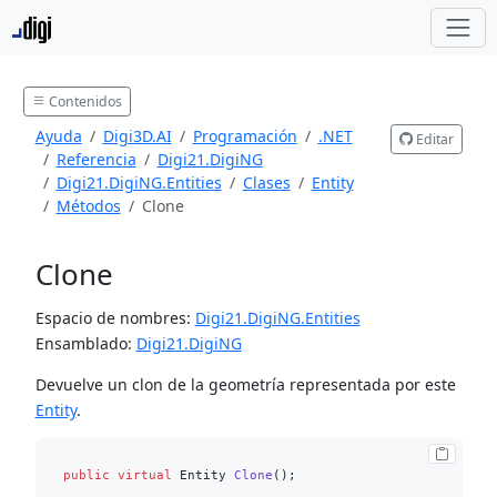
Contenidos
Ayuda
Digi3D.AI
Programación
.NET
Editar
Referencia
Digi21.DigiNG
Digi21.DigiNG.Entities
Clases
Entity
Métodos
Clone
Clone
Espacio de nombres:
Digi21.DigiNG.Entities
Ensamblado:
Digi21.DigiNG
Devuelve un clon de la geometría representada por este
Entity
.
public
virtual
 Entity 
Clone
()