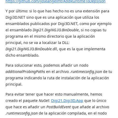
https://github.com/joseangelmt/AddRuntimeToDepsJson
Y por último: si lo que has hecho no es una extensión para
Digi3D.NET sino que es una aplicación que utiliza los
ensamblados publicados por Digi3D.NET, como por ejemplo
el ensamblado
Digi21.DigiNG.IO.BinDouble
, si no copias tu
programa en el mismo directorio que la aplicación
principal, no se va a localizar la DLL:
Digi21.DigiNG.IO.BinDouble.dll
, que es la que implementa
dicho ensamblado.
Para solucionar esto, podemos añadir un nodo
additionalProbingPaths
en el archivo
.runtimeconfig.json
de tu
programa indicando la ruta de instalación de la aplicación
principal.
Para evitar tener que hacer esto manualmente, hemos
creado el paquete
NuGet
:
Digi21.Digi3D.App
que lo único
que hace es añadir un
PostBuildEvent
que añade al archivo
.runtimeconfig.json
de la aplicación compilada, en el nodo