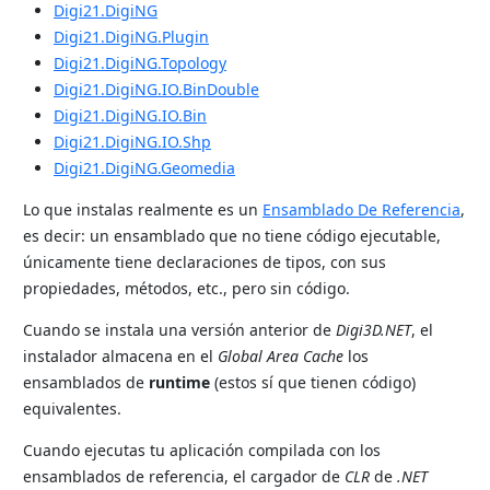
Digi21.DigiNG
Digi21.DigiNG.Plugin
Digi21.DigiNG.Topology
Digi21.DigiNG.IO.BinDouble
Digi21.DigiNG.IO.Bin
Digi21.DigiNG.IO.Shp
Digi21.DigiNG.Geomedia
Lo que instalas realmente es un
Ensamblado De Referencia
,
es decir: un ensamblado que no tiene código ejecutable,
únicamente tiene declaraciones de tipos, con sus
propiedades, métodos, etc., pero sin código.
Cuando se instala una versión anterior de
Digi3D.NET
, el
instalador almacena en el
Global Area Cache
los
ensamblados de
runtime
(estos sí que tienen código)
equivalentes.
Cuando ejecutas tu aplicación compilada con los
ensamblados de referencia, el cargador de
CLR
de
.NET